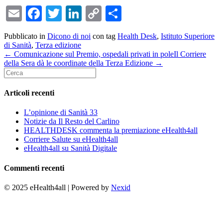
Email
Facebook
Twitter
LinkedIn
Copy
Condividi
Link
Pubblicato in
Dicono di noi
con tag
Health Desk
,
Istituto Superiore
di Sanità
,
Terza edizione
← Comunicazione sul Premio, ospedali privati in pole
Il Corriere
della Sera dà le coordinate della Terza Edizione →
Articoli recenti
L’opinione di Sanità 33
Notizie da Il Resto del Carlino
HEALTHDESK commenta la premiazione eHealth4all
Corriere Salute su eHealth4all
eHealth4all su Sanità Digitale
Commenti recenti
© 2025 eHealth4all | Powered by
Nexid